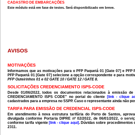
CADASTRO DE EMBARCAÇÕES
Este módulo está em fase de testes. Será disponibilizado em breve.
AVISOS
MOTIVAÇÕES
Informamos que as motivações para o PFP Paquetá 01 [Gate 07] e PFP P
PFP Paquetá 01 [Gate 07] selecione a opção correspondente e para moti
PFP Outeirinhos 01 e 02 GATE 10 / GATE 12 / GATE 8.
SOLICITAÇÕES CREDENCIAMENTO ISPS-CODE
Desde 01/06/2022, todos os documentos relacionados à emissão de
CREDENCIAMENTO ISPS CODE" no portal do cliente
[link - clique a
cadastrados para a empresa no SSPP. Caso o representante ainda não possu
TARIFA PARA EMISSÃO DE CREDENCIAL ISPS-CODE
Em atendimento à nova estrutura tarifária do Porto de Santos, aprov
divulgada conforme Portaria DIPRE nº 02/2022, de 06/01/2022, o servi
conforme tarifa vigente
[link - clique aqui]
. Dúvidas sobre procedimentos d
2311.